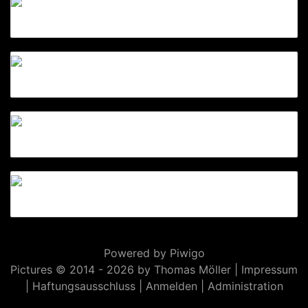
Powered by
Piwigo
Pictures © 2014 -
2026 by Thomas Möller |
Impressum
|
Haftungsausschluss
|
Anmelden
|
Administration