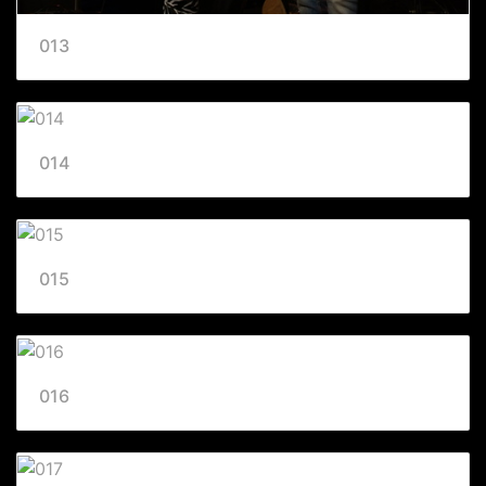
013
014
015
016