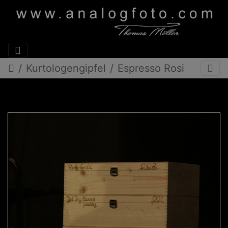
Kurtologengipfel
Espresso Rosi