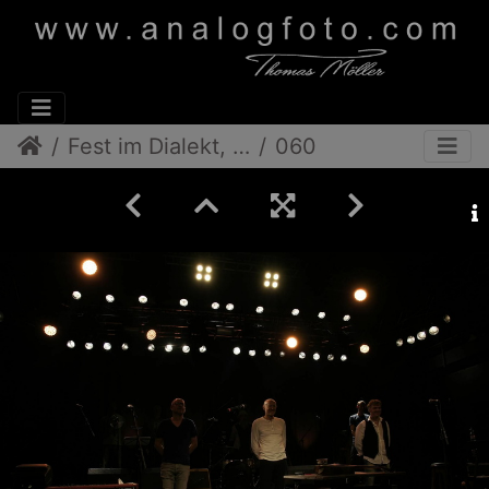
Fest im Dialekt, Ois Offn
060