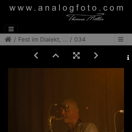
Fest im Dialekt, Ois Offn
034