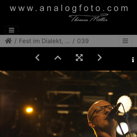
Fest im Dialekt, Ois Offn
039