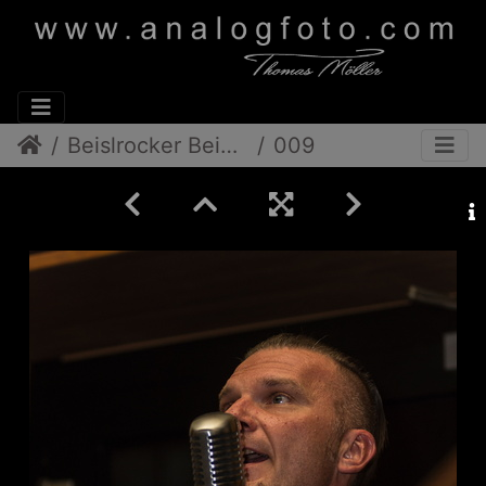
Beislrocker Beim Nowak
009