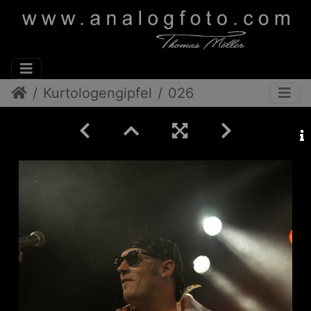
Kurtologengipfel
026