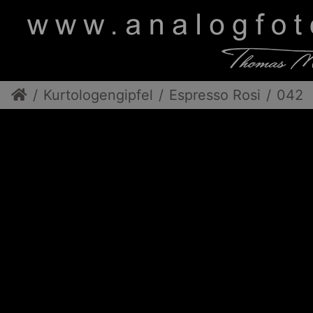
Kurtologengipfel
Espresso Rosi
042