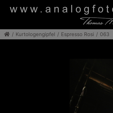
Kurtologengipfel
Espresso Rosi
063