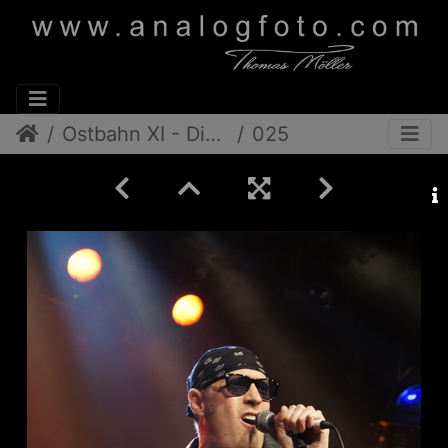
Ostbahn XI - Die Band
025