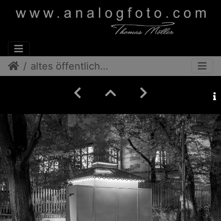
altes öffentliches Pissoir, Wien