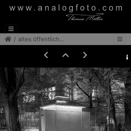
altes öffentliches Pissoir, Wien