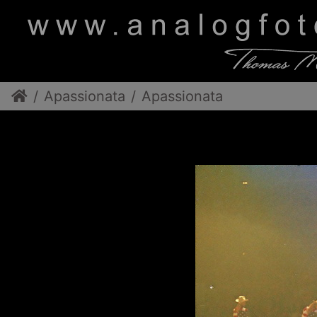
Apassionata
Apassionata