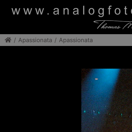
Apassionata
Apassionata