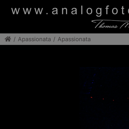
Apassionata
Apassionata