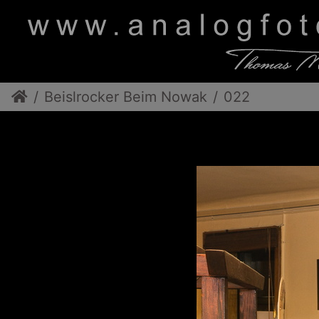
Beislrocker Beim Nowak
022